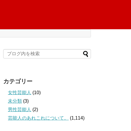
カテゴリー
女性芸能人
(10)
未分類
(3)
男性芸能人
(2)
芸能人のあれこれについて。
(1,114)