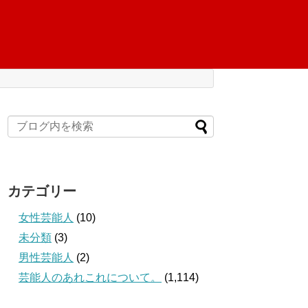
カテゴリー
女性芸能人
(10)
未分類
(3)
男性芸能人
(2)
芸能人のあれこれについて。
(1,114)