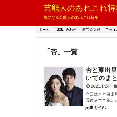
芸能人のあれこれ特
気になる芸能人のあれこれ特集
ホーム
お問い合わせ
運営者情報
プライ
「
杏
」
一覧
杏と東出
いてのま
2020/1/24
今回は杏と東出
最後までご覧い
記事を読む