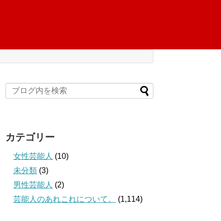
カテゴリー
女性芸能人
(10)
未分類
(3)
男性芸能人
(2)
芸能人のあれこれについて。
(1,114)