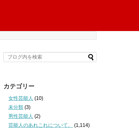
カテゴリー
女性芸能人
(10)
未分類
(3)
男性芸能人
(2)
芸能人のあれこれについて。
(1,114)