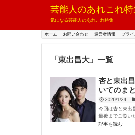
芸能人のあれこれ特
気になる芸能人のあれこれ特集
ホーム
お問い合わせ
運営者情報
プライ
「
東出昌大
」
一覧
杏と東出
いてのま
2020/1/24
今回は杏と東出
最後までご覧い
記事を読む