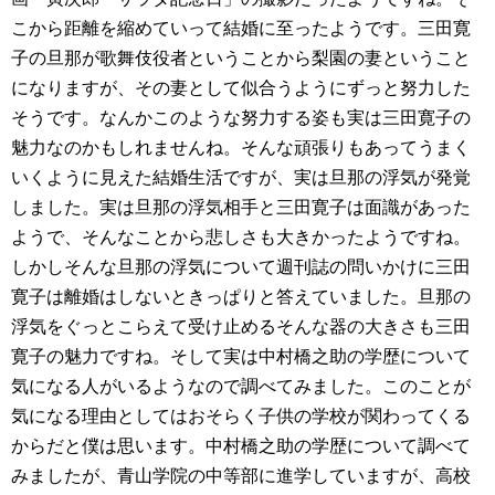
こから距離を縮めていって結婚に至ったようです。三田寛
子の旦那が歌舞伎役者ということから梨園の妻ということ
になりますが、その妻として似合うようにずっと努力した
そうです。なんかこのような努力する姿も実は三田寛子の
魅力なのかもしれませんね。そんな頑張りもあってうまく
いくように見えた結婚生活ですが、実は旦那の浮気が発覚
しました。実は旦那の浮気相手と三田寛子は面識があった
ようで、そんなことから悲しさも大きかったようですね。
しかしそんな旦那の浮気について週刊誌の問いかけに三田
寛子は離婚はしないときっぱりと答えていました。旦那の
浮気をぐっとこらえて受け止めるそんな器の大きさも三田
寛子の魅力ですね。そして実は中村橋之助の学歴について
気になる人がいるようなので調べてみました。このことが
気になる理由としてはおそらく子供の学校が関わってくる
からだと僕は思います。中村橋之助の学歴について調べて
みましたが、青山学院の中等部に進学していますが、高校