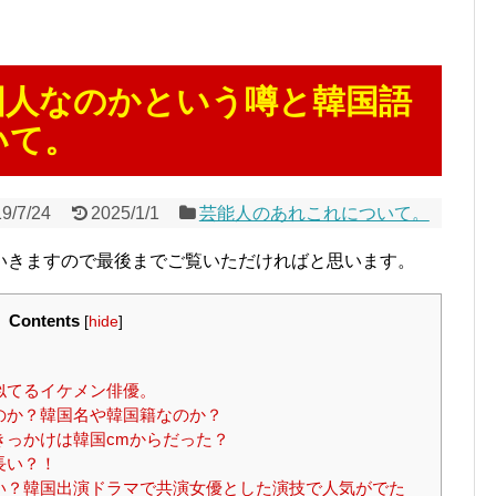
国人なのかという噂と韓国語
いて。
9/7/24
2025/1/1
芸能人のあれこれについて。
いきますので最後までご覧いただければと思います。
Contents
[
hide
]
似てるイケメン俳優。
のか？韓国名や韓国籍なのか？
っかけは韓国cmからだった？
長い？！
い？韓国出演ドラマで共演女優とした演技で人気がでた