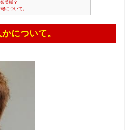
越智美咲？
情報について。
人かについて。