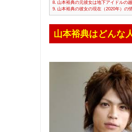
8.
山本裕典の元彼女は地下アイドルの
9.
山本裕典の彼女の現在（2020年）の
山本裕典はどんな