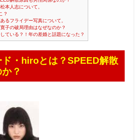
松本人志について。
こ？
あるフライデー写真について。
寛子の破局理由はなぜなのか？
している？！年の差婚と話題になった？
・hiroとは？SPEED解散
のか？