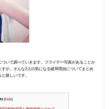
について調べていきます。フライデー写真があることか
ますが、そんな2人の気になる破局理由についてまとめ
ると嬉しいです。
ts
[
hide
]
PEED解散原因も男性関係なのか？