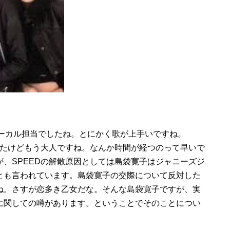
のボーカル担当でしたね。とにかく歌が上手いですね。
ったけどもう大人ですね。なんか時間が経つのって早いで
、SPEEDの解散原因としては島袋寛子はジャニーズジ
とも言われています。島袋寛子の交際について反対した
ね。さすが恋多き乙女だな。そんな島袋寛子ですが、実
に関しての噂があります。ということでそのことについ