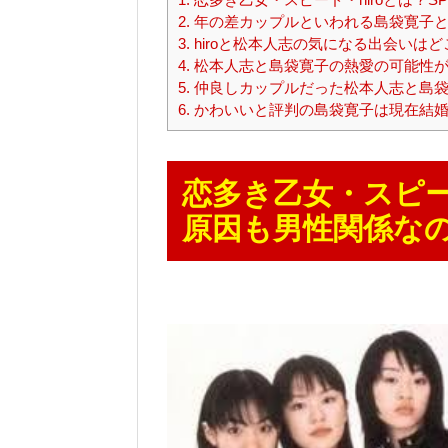
2.
年の差カップルといわれる島袋寛子と
3.
hiroと松本人志の気になる出会いはど
4.
松本人志と島袋寛子の熱愛の可能性が
5.
仲良しカップルだった松本人志と島袋
6.
かわいいと評判の島袋寛子は現在結婚
恋多き乙女・スピード
原因も男性関係な