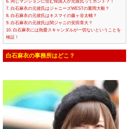
6.
同じマンションに住む韓国人が元彼氏ってホント？！
7.
白石麻衣の元彼氏はジャニーズWESTの重岡大毅？
8.
白石麻衣の元彼氏はキスマイの藤ヶ谷太輔？
9.
白石麻衣の元彼氏は関ジャニの安田章大？
10.
白石麻衣には熱愛スキャンダルが一切ないということを
検証！
白石麻衣の事務所はどこ？