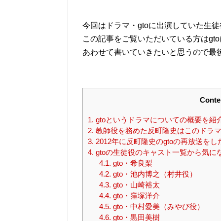
今回はドラマ・gtoに出演していた生
この記事をご覧いただいている方はgt
あわせて書いていきたいと思うので最
Conte
1.
gtoというドラマについての概要を紹
2.
教師役を務めた反町隆史はこのドラマ
3.
2012年に反町隆史のgtoの再放送を
4.
gtoの生徒役のキャスト一覧から気に
4.1.
gto・希良梨
4.2.
gto・池内博之（村井役）
4.3.
gto・山崎裕太
4.4.
gto・窪塚洋介
4.5.
gto・中村愛美（みやび役）
4.6.
gto・黒田美樹