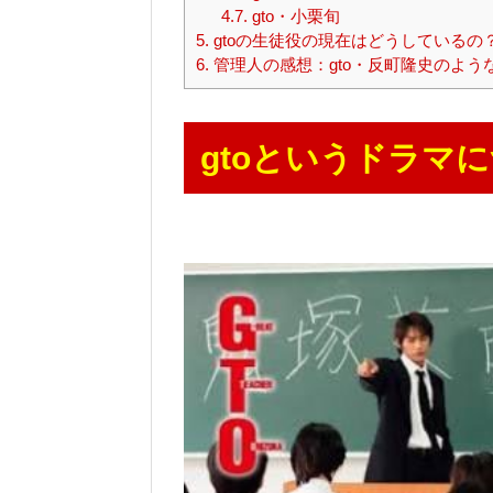
4.7.
gto・小栗旬
5.
gtoの生徒役の現在はどうしているの
6.
管理人の感想：gto・反町隆史のよう
gtoというドラマ