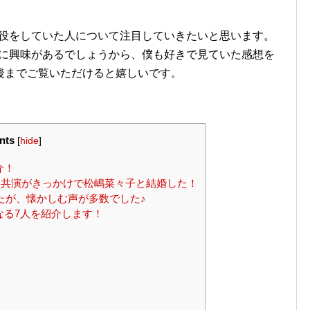
徒役をしていた人について注目していきたいと思います。
oに興味があるでしょうから、僕も好きで見ていた感想を
後までご覧いただけると嬉しいです。
nts
[
hide
]
介！
共演がきっかけで松嶋菜々子と結婚した！
したが、懐かしむ声が多数でした♪
なる7人を紹介します！