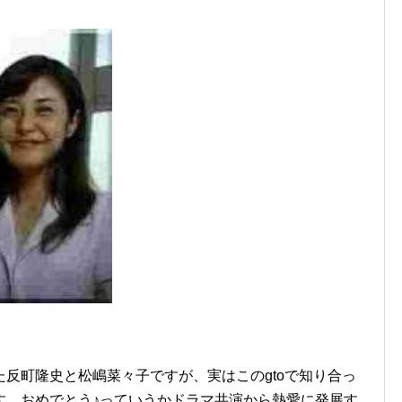
反町隆史と松嶋菜々子ですが、実はこのgtoで知り合っ
す。おめでとう♪っていうかドラマ共演から熱愛に発展す