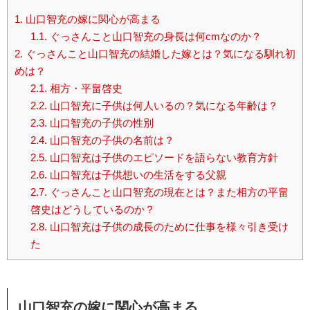
1.
山口智充の嫁に関心が高まる
1.1.
ぐっさんこと山口智充の身長は何cmなのか？
2.
ぐっさんこと山口智充の結婚した嫁とは？気になる馴れ初
めは？
2.1.
相方・平畠啓史
2.2.
山口智充に子供は何人いるの？気になる年齢は？
2.3.
山口智充の子供の性別
2.4.
山口智充の子供の名前は？
2.5.
山口智充は子供のエピソードを語らない教育方針
2.6.
山口智充は子供想いの生活をする父親
2.7.
ぐっさんこと山口智充の現在とは？また相方の平畠
啓史はどうしているのか？
2.8.
山口智充は子供の成長のために仕事を様々引き受け
た
山口智充の嫁に関心が高まる