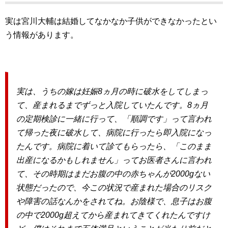
実は宮川大輔は結婚してなかなか子供ができなかったとい
う情報があります。
実は、うちの嫁は
妊娠8ヵ月の時に破水
をしてしまっ
て、産まれるまでずっと入院していたんです。8ヵ月
の定期検診に一緒に行って、「順調です」って言われ
て帰った夜に破水して、病院に行ったら即入院になっ
たんです。病院に着いて診てもらったら、「このまま
出産になるかもしれません」ってお医者さんに言われ
て、その時期はまだお腹の中の赤ちゃんが2000gない
状態だったので、今この状況で産まれた場合のリスク
や障害の話なんかをされてね。お陰様で、
息子はお腹
の中で2000g超えてから産まれてきてくれた
んですけ