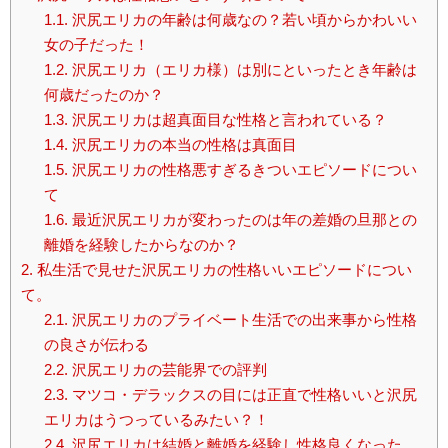
1.1.
沢尻エリカの年齢は何歳なの？若い頃からかわいい
女の子だった！
1.2.
沢尻エリカ（エリカ様）は別にといったとき年齢は
何歳だったのか？
1.3.
沢尻エリカは超真面目な性格と言われている？
1.4.
沢尻エリカの本当の性格は真面目
1.5.
沢尻エリカの性格悪すぎるきついエピソードについ
て
1.6.
最近沢尻エリカが変わったのは年の差婚の旦那との
離婚を経験したからなのか？
2.
私生活で見せた沢尻エリカの性格いいエピソードについ
て。
2.1.
沢尻エリカのプライベート生活での出来事から性格
の良さが伝わる
2.2.
沢尻エリカの芸能界での評判
2.3.
マツコ・デラックスの目には正直で性格いいと沢尻
エリカはうつっているみたい？！
2.4.
沢尻エリカは結婚と離婚を経験し性格良くなった