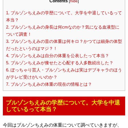
Contents
[
hide
]
1.
ブルゾンちえみの学歴について。大学を中退しているって
本当？
2.
ブルゾンちえみの身長は何cmなのか？気になる血液型に
ついて調査！
3.
ブルゾンちえみの昔の体重は何キロ？かつては細身の体型
だったというのはマジ？！
4.
ブルゾンちえみは自分の体重を公表したって本当？
5.
ブルゾンちえみが痩せたと心配する人多数続出した？
6.
ぽっちゃり芸人・ブルゾンちえみは実はデブキャラのほう
がテレビ受けがいいのか？
7.
ブルゾンちえみの体重の現在の情報とは？
ブルゾンちえみの学歴について。大学を中退
しているって本当？
今回はブルゾンちえみの体重について調べていきますが、