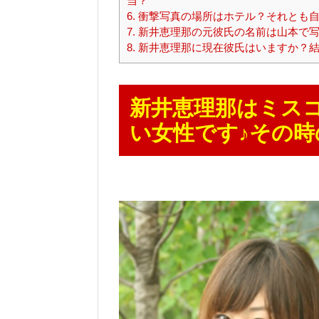
当？
6.
衝撃写真の場所はホテル？それとも自
7.
新井恵理那の元彼氏の名前は山本で写
8.
新井恵理那に現在彼氏はいますか？結
新井恵理那はミス
い女性です♪その時