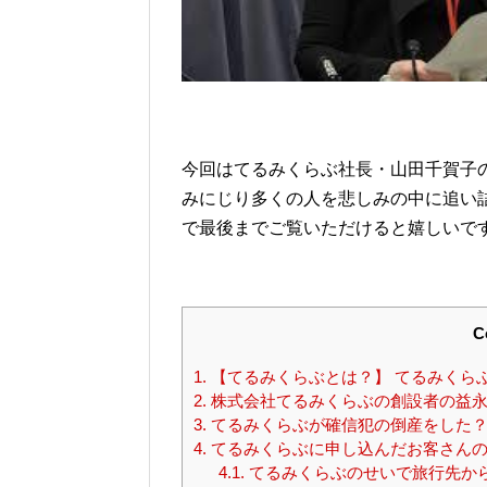
今回はてるみくらぶ社長・山田千賀子
みにじり多くの人を悲しみの中に追い
で最後までご覧いただけると嬉しいで
C
1.
【てるみくらぶとは？】 てるみくらぶに
2.
株式会社てるみくらぶの創設者の益永
3.
てるみくらぶが確信犯の倒産をした
4.
てるみくらぶに申し込んだお客さんの
4.1.
てるみくらぶのせいで旅行先か