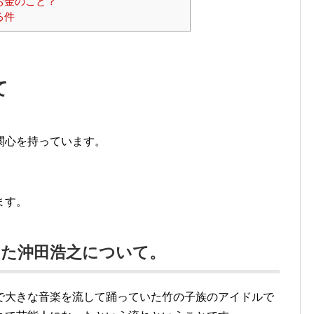
お金のこと？
る件
て
関心を持っています。
ます。
った沖田浩之について。
で大きな音楽を流して踊っていた竹の子族のアイドルで