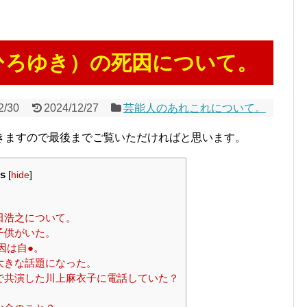
ひろゆき）の死因について。
2/30
2024/12/27
芸能人のあれこれについて。
きますので最後までご覧いただければと思います。
s
[
hide
]
田浩之について。
子供がいた。
因は自●。
大きな話題になった。
で共演した川上麻衣子に電話していた？