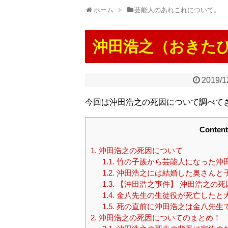
ホーム
芸能人のあれこれについて。
沖田浩之（おきた
2019/1
今回は沖田浩之の死因について調べて
Content
1.
沖田浩之の死因について
1.1.
竹の子族から芸能人になった沖
1.2.
沖田浩之には結婚した奥さんと
1.3.
【沖田浩之事件】 沖田浩之の死
1.4.
金八先生の生徒役が死亡したと
1.5.
死の直前に沖田浩之は金八先生
2.
沖田浩之の死因についてのまとめ！