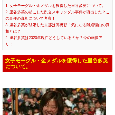
1.
女子モーグル・金メダルを獲得した里谷多英について。
2.
里谷多英の起こした乱交スキャンダル事件が流出した？こ
の事件の真相について考察！
3.
里谷多英が結婚した旦那は高橋彰！気になる離婚理由の真
相とは？
4.
里谷多英は2020年現在どうしているのか？今の画像ア
リ！
女子モーグル・金メダルを獲得した里谷多英
について。