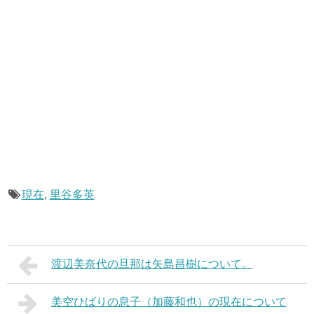
現在
,
里谷多英
渡辺美奈代の旦那は矢島昌樹について。
美空ひばりの息子（加藤和也）の現在について