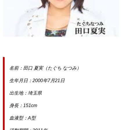
名前：田口 夏実（たぐち なつみ）
生年月日：2000年7月21日
出生地：埼玉県
身長：151cm
血液型：A型