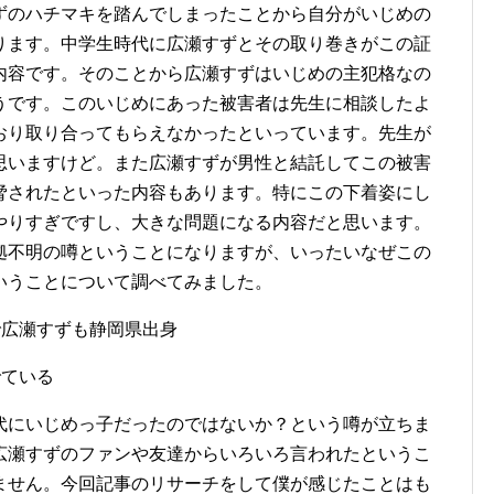
ずのハチマキを踏んでしまったことから自分がいじめの
ります。中学生時代に広瀬すずとその取り巻きがこの証
内容です。そのことから広瀬すずはいじめの主犯格なの
うです。このいじめにあった被害者は先生に相談したよ
おり取り合ってもらえなかったといっています。先生が
思いますけど。また広瀬すずが男性と結託してこの被害
脅されたといった内容もあります。特にこの下着姿にし
やりすぎですし、大きな問題になる内容だと思います。
拠不明の噂ということになりますが、いったいなぜこの
いうことについて調べてみました。
で広瀬すずも静岡県出身
でている
代にいじめっ子だったのではないか？という噂が立ちま
広瀬すずのファンや友達からいろいろ言われたというこ
ません。今回記事のリサーチをして僕が感じたことはも