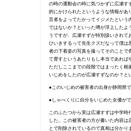
の時の運動会の時に気つかずに広瀬す
的にかけられたというような情報があ
言者をよってたかってイジメたという
ではないか？といった噂が浮上したよ
うですが、広瀬すずが特別扱いされて
ひいきするって先生クズだなって僕は
者の下着姿の写真を撮ってそのことで
て脅すというあたりもし本当であれば
ただしここまでの段階ではまったく根
いじめをしたのが広瀬すずなのか？と
●このいじめの被害者の出身が静岡県
●しゃべくりに自分をいじめた女優が
このふたつから実は広瀬すずは中学時
した。この被害者の方が書いた内容は
とで削除されているので真相は分かり