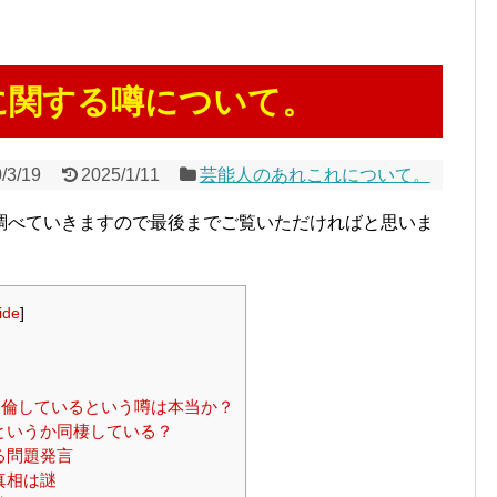
に関する噂について。
/3/19
2025/1/11
芸能人のあれこれについて。
調べていきますので最後までご覧いただければと思いま
ide
]
。
倫しているという噂は本当か？
というか同棲している？
る問題発言
真相は謎