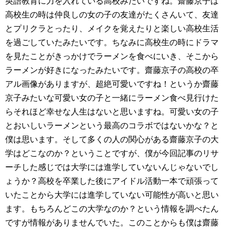
英語教育に力を入れている高校みたいですね。齋藤京子は
高校生の時は仲良しの女の子の友達がたくさんいて、友達
とプリクラとったり、メイクを覚えたりと楽しい高校生活
を過ごしていたみたいです。ちなみに高校生の時にドラマ
を見たことがきっかけでラーメンを食べにいき、そこから
ラーメンが好きになったみたいです。齋藤京子の高校の卒
アル画像がありますが、超絶可愛いですね！というか齋藤
京子みたいな可愛い女の子と一緒にラーメン食べ見行けた
らそれほど幸せな人生はないと思いますね。可愛い女の子
とおいしいラーメンという最高のコラボではないかな？と
僕は思います。そして多くの人の関心がある齋藤京子の大
学はどこなのか？ということですが、僕が今回記事のリサ
ーチした感じでは大学には進学していないんじゃないでし
ょうか？高校を卒業した後にアイドル活動一本で頑張って
いたことから大学には進学していない可能性が高いと思い
ます。もちろんどこの大学なのか？という情報を調べたん
ですが情報がありませんでいた。このことからも僕は齋藤