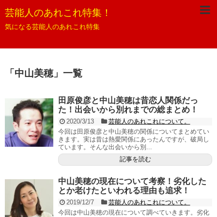
芸能人のあれこれ特集！
気になる芸能人のあれこれ特集
「
中山美穂
」
一覧
田原俊彦と中山美穂は昔恋人関係だっ
た！出会いから別れまでの総まとめ！
2020/3/13
芸能人のあれこれについて。
今回は田原俊彦と中山美穂の関係についてまとめてい
きます。実は昔は熱愛関係にあったんですが、破局し
ています。そんな出会いから別...
記事を読む
中山美穂の現在について考察！劣化した
とか老けたといわれる理由も追求！
2019/12/7
芸能人のあれこれについて。
今回は中山美穂の現在について調べていきます。劣化