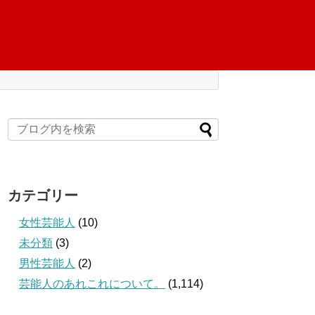
カテゴリー
女性芸能人
(10)
未分類
(3)
男性芸能人
(2)
芸能人のあれこれについて。
(1,114)