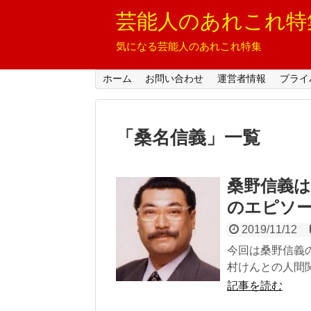
芸能人のあれこれ特
気になる芸能人のあれこれ特集
ホーム
お問い合わせ
運営者情報
プライ
「
桑名信義
」
一覧
桑野信義
のエピソ
2019/11/12
今回は桑野信義
村けんとの人間関
記事を読む