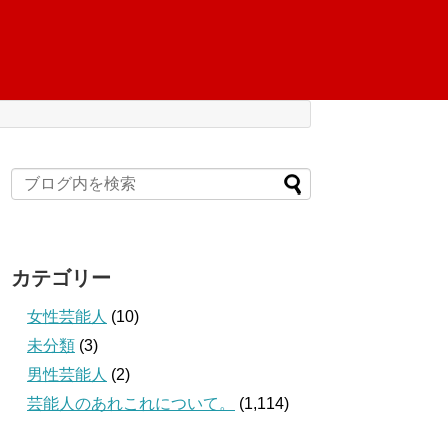
カテゴリー
女性芸能人
(10)
未分類
(3)
男性芸能人
(2)
芸能人のあれこれについて。
(1,114)