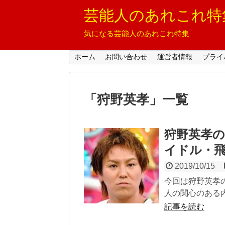
芸能人のあれこれ特
気になる芸能人のあれこれ特集
ホーム
お問い合わせ
運営者情報
プライ
「
狩野英孝
」
一覧
狩野英孝
イドル・
2019/10/15
今回は狩野英孝
人の関心のある内
記事を読む