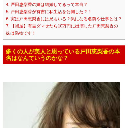
4.
戸田恵梨香の妹は結婚してるって本当？
5.
戸田恵梨香が有吉に私生活を公開した？！
6.
実は戸田恵梨香には兄もいる？気になる名前や仕事とは？
7.
【補足】有吉ダマせたら10万円に出演した戸田恵梨香の
妹は偽物です！
多くの人が美人と思っている戸田恵梨香の本
名はなんていうのかな？