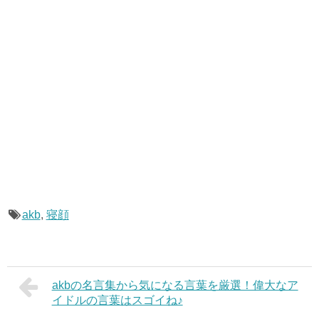
akb
,
寝顔
akbの名言集から気になる言葉を厳選！偉大なア
イドルの言葉はスゴイね♪