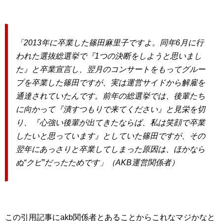
「2013年に卒業した篠田麻里子ですよ。同年6月に行
われた選抜総選挙で『1つの決断をしようと思いまし
た』と卒業宣言し、翌月のコンサートをもってグルー
プを卒業した篠田ですが、実は運営サイドから解雇を
通達されていたんです。前年の総選挙では、後輩たち
に向かって『潰すつもりで来てください』と見栄を切
り、『心強い後輩が出てきたならば、私は笑顔で卒業
したいと思っています』としていた篠田ですが、その
翌年にあっさりと卒業してしまった原因は、ほかなら
ぬ“クビ”だったためです」（AKB運営関係者）
この引用記事にakb関係者とあることからこれなマジかなと