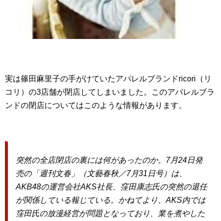
実は篠田麻里子の手がけていたアパレルブランドricori（リ
コリ）の3店舗が閉店してしまいました。このアパレルブラ
ンドの閉店についてはこのような情報があります。
突然の全店閉店の裏には何があったのか。7月24日発
売の「週刊文春」（文藝春秋／7月31日号）は、
AKB48の運営会社AKS社長、窪田康志氏の突然の退任
が関係している報じている。かねてより、AKS内では
窪田氏の放漫経営が問題となっており、業を煮やした