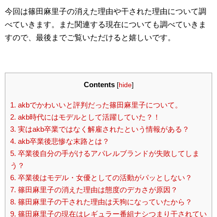
今回は篠田麻里子の消えた理由や干された理由について調
べていきます。また関連する現在についても調べていきま
すので、最後までご覧いただけると嬉しいです。
Contents
[
hide
]
1.
akbでかわいいと評判だった篠田麻里子について。
2.
akb時代にはモデルとして活躍していた？！
3.
実はakb卒業ではなく解雇されたという情報がある？
4.
akb卒業後悲惨な末路とは？
5.
卒業後自分の手がけるアパレルブランドが失敗してしま
う？
6.
卒業後はモデル・女優としての活動がパッとしない？
7.
篠田麻里子の消えた理由は態度のデカさが原因？
8.
篠田麻里子の干された理由は天狗になっていたから？
9.
篠田麻里子の現在はレギュラー番組ナシつまり干されてい