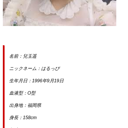
名前：兒玉遥
ニックネーム：はるっぴ
生年月日：1996年9月19日
血液型：O型
出身地：福岡県
身長：158cm