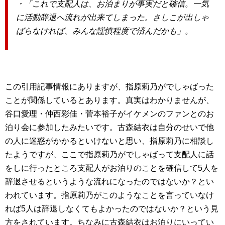
・「これで支配人は、お泊まりが事実だと確信。一気
に活動辞退へ流れが出来てしまった。さしこが出しゃ
ばらなければ、みんな謹慎程度で済んだかも」。
この引用記事情報にありますが、指原莉乃がでしゃばった
ことが関係しているとあります。真実はわかりませんが、
谷口愛理・仲西彩佳・菅本裕子がイケメンのファンとのお
泊り会に参加したみたいです。古森結衣は自分のせいで他
の人に迷惑がかかるといけないと思い、指原莉乃に相談し
たようですが、ここで指原莉乃がでしゃばって支配人に話
をしに行ったところ支配人がお泊りのことを確信して5人を
辞退させるというような流れになったのではないか？とい
われています。指原莉乃がこのようなことを言っていなけ
れば5人は辞退しなくてもよかったのではないか？という見
方をされています。ちなみに古森結衣はお泊りにいってい