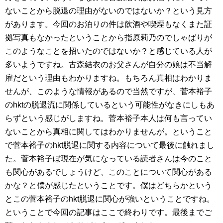
ないことから脱退の理由がないのではないか？という見方
があります。今回のお泊りの件は飲酒や喫煙もなくまた証
拠写真もなかったということから指原莉乃のでしゃばりが
このようなことを招いたのではないか？と感じている人が
多いようですね。古森結衣のお父さんが自分の娘は不当解
雇だという理由もわかりますね。もちろん真相はわかりま
せんが、このような情報があるので当然ですが、菅本裕子
のhktの脱退流に関係しているという可能性がなきにしもあ
らずという感じがしますね。菅本裕子本人は何も言ってい
ないことから真相に関してはわかりませんが。ということ
で菅本裕子のhkt脱退に関する内容について最後に触れまし
た。菅本裕子ぼ現在が気になっている読者さんは今のこと
も関心があるでしょうけど、このことについて関心がある
かな？と僕が感じたということです。僕はどちらかという
とこの菅本裕子のhkt脱退に関心が強いということですね。
ということで今回の記事はここで終わりです。最後までご