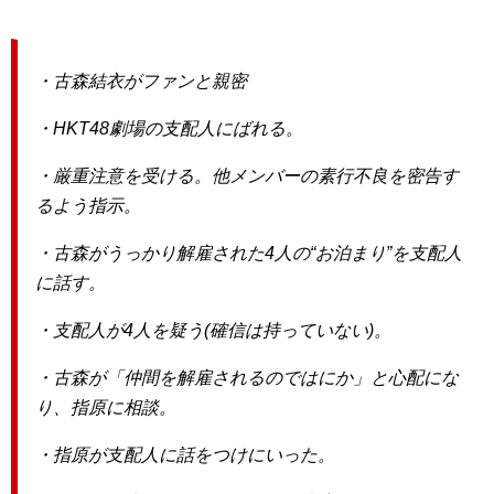
・古森結衣がファンと親密
・HKT48劇場の支配人にばれる。
・厳重注意を受ける。他メンバーの素行不良を密告す
るよう指示。
・古森がうっかり解雇された4人の“お泊まり”を支配人
に話す。
・支配人が4人を疑う(確信は持っていない)。
・古森が「仲間を解雇されるのではにか」と心配にな
り、指原に相談。
・指原が支配人に話をつけにいった。