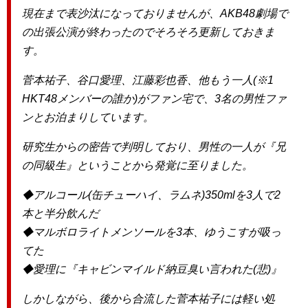
現在まで表沙汰になっておりませんが、AKB48劇場で
の出張公演が終わったのでそろそろ更新しておきま
す。
菅本祐子、谷口愛理、江藤彩也香、他もう一人(※1
HKT48メンバーの誰か)がファン宅で、3名の男性ファ
ンとお泊まりしています。
研究生からの密告で判明しており、男性の一人が『兄
の同級生』ということから発覚に至りました。
◆アルコール(缶チューハイ、ラムネ)350mlを3人で2
本と半分飲んだ
◆マルボロライトメンソールを3本、ゆうこすが吸っ
てた
◆愛理に『キャビンマイルド納豆臭い言われた(悲)』
しかしながら、後から合流した菅本祐子には軽い処