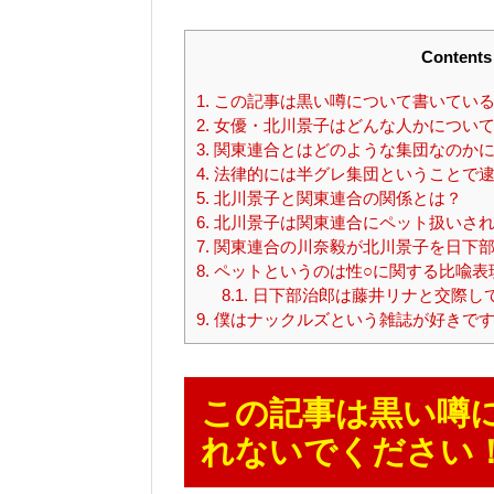
Contents
1.
この記事は黒い噂について書いている
2.
女優・北川景子はどんな人かについ
3.
関東連合とはどのような集団なのかに
4.
法律的には半グレ集団ということで逮
5.
北川景子と関東連合の関係とは？
6.
北川景子は関東連合にペット扱いされ
7.
関東連合の川奈毅が北川景子を日下部
8.
ペットというのは性○に関する比喩表
8.1.
日下部治郎は藤井リナと交際し
9.
僕はナックルズという雑誌が好きです
この記事は黒い噂
れないでください