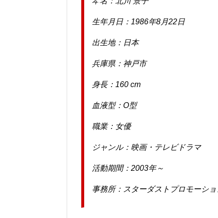
本名：北川 景子
生年月日：1986年8月22日
出生地：日本
兵庫県：神戸市
身長：160 cm
血液型：O型
職業：女優
ジャンル：映画・テレビドラマ
活動期間：2003年～
事務所：スターダストプロモーショ