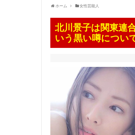
ホーム
女性芸能人
北川景子は関東連
いう黒い噂につい