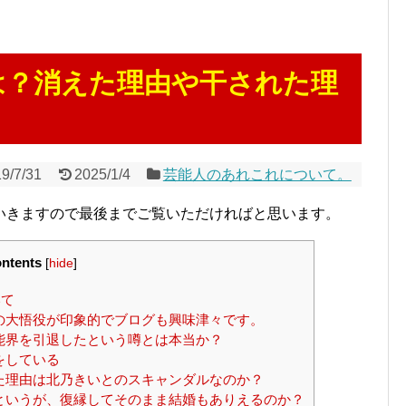
は？消えた理由や干された理
9/7/31
2025/1/4
芸能人のあれこれについて。
いきますので最後までご覧いただければと思います。
ntents
[
hide
]
いて
の大悟役が印象的でブログも興味津々です。
能界を引退したという噂とは本当か？
をしている
た理由は北乃きいとのスキャンダルなのか？
というが、復縁してそのまま結婚もありえるのか？