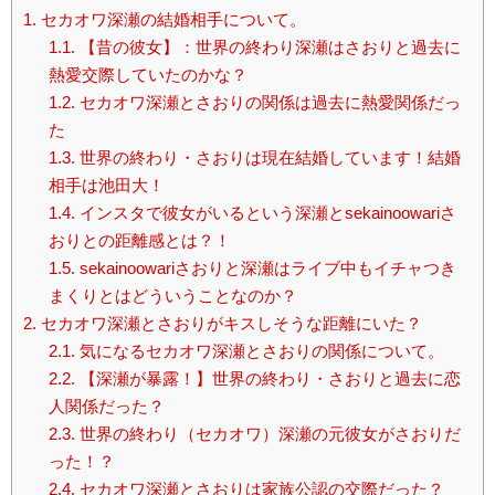
1.
セカオワ深瀬の結婚相手について。
1.1.
【昔の彼女】：世界の終わり深瀬はさおりと過去に
熱愛交際していたのかな？
1.2.
セカオワ深瀬とさおりの関係は過去に熱愛関係だっ
た
1.3.
世界の終わり・さおりは現在結婚しています！結婚
相手は池田大！
1.4.
インスタで彼女がいるという深瀬とsekainoowariさ
おりとの距離感とは？！
1.5.
sekainoowariさおりと深瀬はライブ中もイチャつき
まくりとはどういうことなのか？
2.
セカオワ深瀬とさおりがキスしそうな距離にいた？
2.1.
気になるセカオワ深瀬とさおりの関係について。
2.2.
【深瀬が暴露！】世界の終わり・さおりと過去に恋
人関係だった？
2.3.
世界の終わり（セカオワ）深瀬の元彼女がさおりだ
った！？
2.4.
セカオワ深瀬とさおりは家族公認の交際だった？