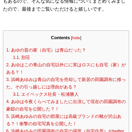
もあるので、そんな気になる情報についてまとめてみまし
たので、最後までご覧いただけると嬉しいです。
Contents
[
hide
]
1.
あゆの昔の家（自宅）は青山だった？
1.1.
別荘
2.
あゆはこの青山の自宅以外にに実はロスにも自宅（家）が
ある？！
3.
浜崎あゆみは青山の自宅を売却して新居の田園調布に移っ
た。その引っ越しには理由がある？
3.1.
エイベックス社長・松浦勝人
4.
あゆは今夜くらべてみましたに出演して現在の田園調布の
豪邸の自宅を公開した？！
5.
浜崎あゆみの自宅の部屋には高級ブランドの靴が沢山あ
る？！衝撃の自宅写真を公開した！
6.
浜崎あゆみの田園調布の自宅の場所（自宅住所）がtwitter