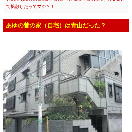
で拡散したってマジ？！
あゆの昔の家（自宅）は青山だった？