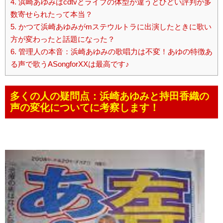
4.
浜崎あゆみはcdtvとライブの体型が違うとひどい評判が多
数寄せられたって本当？
5.
かつて浜崎あゆみがmステウルトラに出演したときに歌い
方が変わったと話題になった？
6.
管理人の本音：浜崎あゆみの歌唱力は不変！あゆの特徴あ
る声で歌うASongforXXは最高です♪
多くの人の疑問点：浜崎あゆみと持田香織の
声の変化についてに考察します！