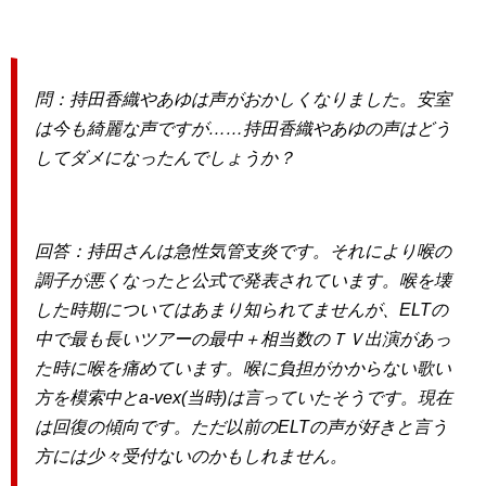
問：持田香織やあゆは声がおかしくなりました。安室
は今も綺麗な声ですが……持田香織やあゆの声はどう
してダメになったんでしょうか？
回答：持田さんは急性気管支炎です。それにより喉の
調子が悪くなったと公式で発表されています。喉を壊
した時期についてはあまり知られてませんが、ELTの
中で最も長いツアーの最中＋相当数のＴＶ出演があっ
た時に喉を痛めています。喉に負担がかからない歌い
方を模索中とa-vex(当時)は言っていたそうです。現在
は回復の傾向です。ただ以前のELTの声が好きと言う
方には少々受付ないのかもしれません。