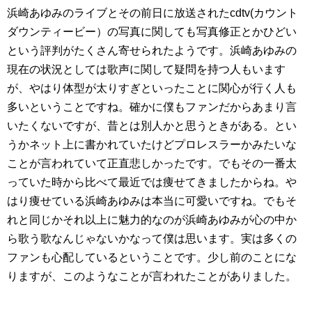
浜崎あゆみのライブとその前日に放送されたcdtv(カウント
ダウンティービー）の写真に関しても写真修正とかひどい
という評判がたくさん寄せられたようです。浜崎あゆみの
現在の状況としては歌声に関して疑問を持つ人もいます
が、やはり体型が太りすぎといったことに関心が行く人も
多いということですね。確かに僕もファンだからあまり言
いたくないですが、昔とは別人かと思うときがある。とい
うかネット上に書かれていたけどプロレスラーかみたいな
ことが言われていて正直悲しかったです。でもその一番太
っていた時から比べて最近では痩せてきましたからね。や
はり痩せている浜崎あゆみは本当に可愛いですね。でもそ
れと同じかそれ以上に魅力的なのが浜崎あゆみが心の中か
ら歌う歌なんじゃないかなって僕は思います。実は多くの
ファンも心配しているということです。少し前のことにな
りますが、このようなことが言われたことがありました。