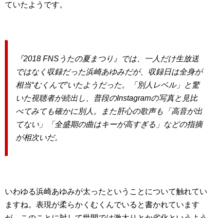
ていたようです。
『2018 FNSうたの夏まつり』では、一人だけ生放送
ではなく収録だった浜崎あゆみだが、収録日は全身が
相当“むくんで”いたようだった。「別人レベル」と驚
いた視聴者が続出し、普段のInstagramの写真と見比
べてみても確かに別人。また肝心の歌声も「高音が出
てない」「全盛期の曲はキーが高すぎる」などの指摘
が相次いだ。
いわゆる浜崎あゆみが太ったということについて触れてい
ますね。表現が柔らかくむくんでいると書かれています
が、このことに対して世間では激太りとか劣化というよう