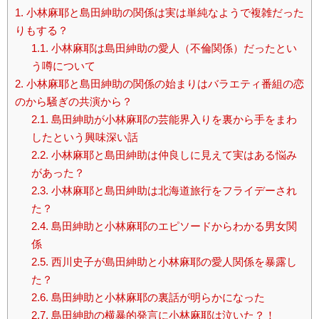
1.
小林麻耶と島田紳助の関係は実は単純なようで複雑だった
りもする？
1.1.
小林麻耶は島田紳助の愛人（不倫関係）だったとい
う噂について
2.
小林麻耶と島田紳助の関係の始まりはバラエティ番組の恋
のから騒ぎの共演から？
2.1.
島田紳助が小林麻耶の芸能界入りを裏から手をまわ
したという興味深い話
2.2.
小林麻耶と島田紳助は仲良しに見えて実はある悩み
があった？
2.3.
小林麻耶と島田紳助は北海道旅行をフライデーされ
た？
2.4.
島田紳助と小林麻耶のエピソードからわかる男女関
係
2.5.
西川史子が島田紳助と小林麻耶の愛人関係を暴露し
た？
2.6.
島田紳助と小林麻耶の裏話が明らかになった
2.7.
島田紳助の横暴的発言に小林麻耶は泣いた？！