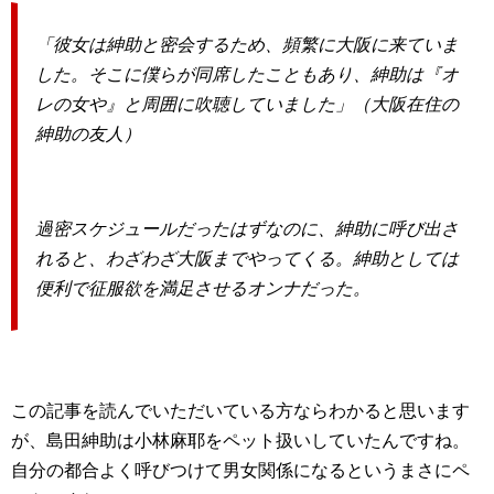
「彼女は紳助と密会するため、頻繁に大阪に来ていま
した。そこに僕らが同席したこともあり、紳助は『オ
レの女や』と周囲に吹聴していました」（大阪在住の
紳助の友人）
過密スケジュールだったはずなのに、紳助に呼び出さ
れると、わざわざ大阪までやってくる。紳助としては
便利で征服欲を満足させるオンナだった。
この記事を読んでいただいている方ならわかると思います
が、島田紳助は小林麻耶をペット扱いしていたんですね。
自分の都合よく呼びつけて男女関係になるというまさにペ