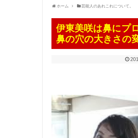
ホーム
芸能人のあれこれについて。
伊東美咲は鼻にプ
鼻の穴の大きさの
201