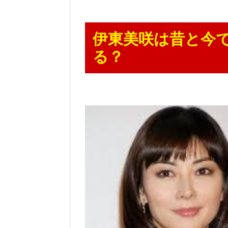
伊東美咲は昔と今
る？