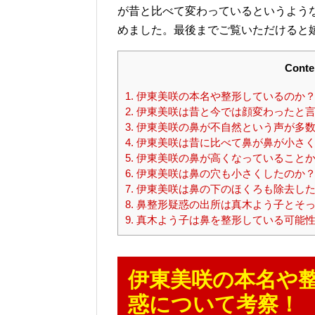
が昔と比べて変わっているというよう
めました。最後までご覧いただけると
Conte
1.
伊東美咲の本名や整形しているのか？
2.
伊東美咲は昔と今では顔変わったと言
3.
伊東美咲の鼻が不自然という声が多
4.
伊東美咲は昔に比べて鼻が鼻が小さく
5.
伊東美咲の鼻が高くなっていることか
6.
伊東美咲は鼻の穴も小さくしたのか
7.
伊東美咲は鼻の下のほくろも除去した
8.
鼻整形疑惑の出所は真木よう子とそっ
9.
真木よう子は鼻を整形している可能性
伊東美咲の本名や
惑について考察！