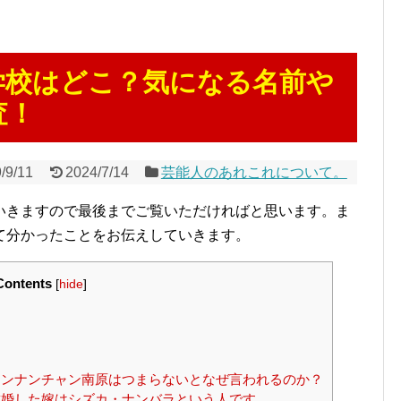
学校はどこ？気になる名前や
査！
/9/11
2024/7/14
芸能人のあれこれについて。
いきますので最後までご覧いただければと思います。ま
て分かったことをお伝えしていきます。
Contents
[
hide
]
ンナンチャン南原はつまらないとなぜ言われるのか？
婚した嫁はシズカ・ナンバラという人です。