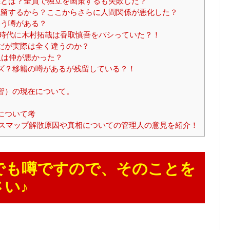
とは？全員で独立を画策するも失敗した？
留するから？ここからさらに人間関係が悪化した？
う噂がある？
プ時代に木村拓哉は香取慎吾をパシっていた？！
だが実際は全く違うのか？
人は仲が悪かった？
ズ？移籍の噂があるが残留している？！
智）の現在について。
について考
るスマップ解散原因や真相についての管理人の意見を紹介！
でも噂ですので、そのことを
い♪