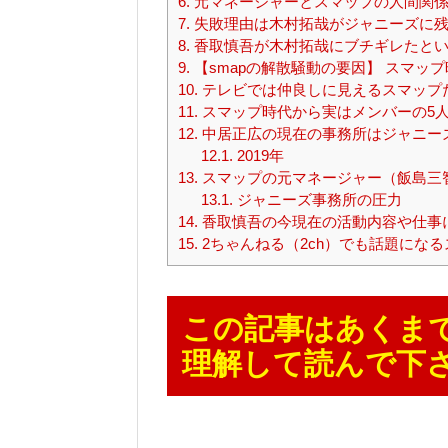
6.
元マネージャーとスマップの人間関係
7.
失敗理由は木村拓哉がジャニーズに残
8.
香取慎吾が木村拓哉にブチギレたとい
9.
【smapの解散騒動の要因】 スマッ
10.
テレビでは仲良しに見えるスマップ
11.
スマップ時代から実はメンバーの5
12.
中居正広の現在の事務所はジャニー
12.1.
2019年
13.
スマップの元マネージャー（飯島三
13.1.
ジャニーズ事務所の圧力
14.
香取慎吾の今現在の活動内容や仕事
15.
2ちゃんねる（2ch）でも話題にな
この記事はあくま
理解して読んで下さ