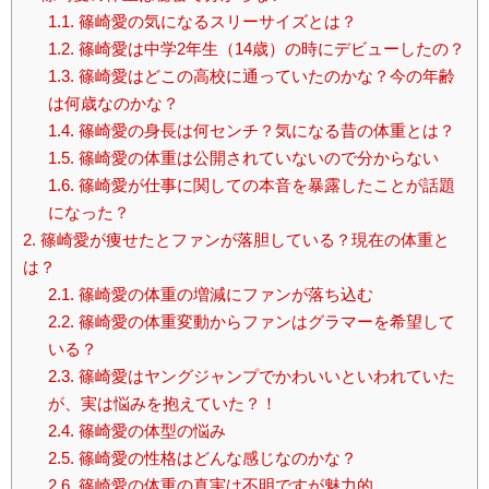
1.1.
篠崎愛の気になるスリーサイズとは？
1.2.
篠崎愛は中学2年生（14歳）の時にデビューしたの？
1.3.
篠崎愛はどこの高校に通っていたのかな？今の年齢
は何歳なのかな？
1.4.
篠崎愛の身長は何センチ？気になる昔の体重とは？
1.5.
篠崎愛の体重は公開されていないので分からない
1.6.
篠崎愛が仕事に関しての本音を暴露したことが話題
になった？
2.
篠崎愛が痩せたとファンが落胆している？現在の体重と
は？
2.1.
篠崎愛の体重の増減にファンが落ち込む
2.2.
篠崎愛の体重変動からファンはグラマーを希望して
いる？
2.3.
篠崎愛はヤングジャンプでかわいいといわれていた
が、実は悩みを抱えていた？！
2.4.
篠崎愛の体型の悩み
2.5.
篠崎愛の性格はどんな感じなのかな？
2.6.
篠崎愛の体重の真実は不明ですが魅力的