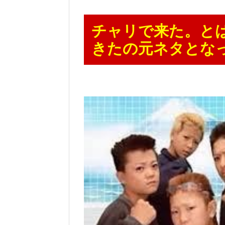
チャリで来た。と
きたの元ネタとな