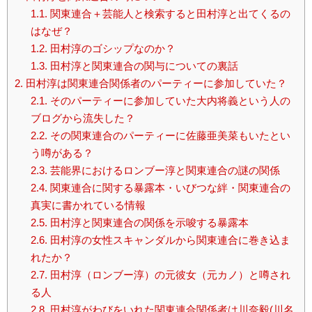
1.1.
関東連合＋芸能人と検索すると田村淳と出てくるの
はなぜ？
1.2.
田村淳のゴシップなのか？
1.3.
田村淳と関東連合の関与についての裏話
2.
田村淳は関東連合関係者のパーティーに参加していた？
2.1.
そのパーティーに参加していた大内将義という人の
ブログから流失した？
2.2.
その関東連合のパーティーに佐藤亜美菜もいたとい
う噂がある？
2.3.
芸能界におけるロンブー淳と関東連合の謎の関係
2.4.
関東連合に関する暴露本・いびつな絆・関東連合の
真実に書かれている情報
2.5.
田村淳と関東連合の関係を示唆する暴露本
2.6.
田村淳の女性スキャンダルから関東連合に巻き込ま
れたか？
2.7.
田村淳（ロンブー淳）の元彼女（元カノ）と噂され
る人
2.8.
田村淳がわびをいれた関東連合関係者は川奈毅(川名