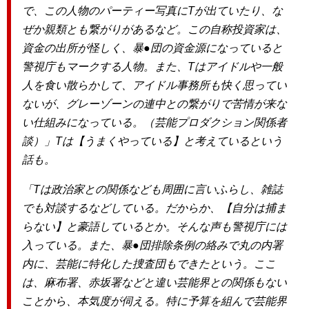
で、この人物のパーティー写真にTが出ていたり、な
ぜか親類とも繋がりがあるなど。この自称投資家は、
資金の出所が怪しく、暴●団の資金源になっていると
警視庁もマークする人物。また、Tはアイドルや一般
人を食い散らかして、アイドル事務所も快く思ってい
ないが、グレーゾーンの連中との繋がりで苦情が来な
い仕組みになっている。（芸能プロダクション関係者
談）」Tは【うまくやっている】と考えているという
話も。
「Tは政治家との関係なども周囲に言いふらし、雑誌
でも対談するなどしている。だからか、【自分は捕ま
らない】と豪語しているとか。そんな声も警視庁には
入っている。また、暴●団排除条例の絡みで丸の内署
内に、芸能に特化した捜査団もできたという。ここ
は、麻布署、赤坂署などと違い芸能界との関係もない
ことから、本気度が伺える。特に予算を組んで芸能界