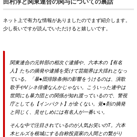
田村淳と関東連合の関与についての裏話
ネット上で有力な情報がありましたのでまず紹介します。
少し長いですが読んでいただけると嬉しいです。
関東連合の元幹部の相次ぐ逮捕や、六本木の【有名
人】たちの摘発や逮捕を受けて芸能界は大揺れとなっ
ている。「暴●団排除条例の影響をうけるのは、演歌
歌手やVシネ俳優なんかじゃない。こういった連中は
世間にも暴力団との関係が知れ渡っているので、警視
庁としても【インパクト】が全くない。覚●剤の摘発
と同じく、見せしめには有名人が一番いい。
そんな中で注目されているのが人気お笑いのT。六本
木ヒルズを根城にする自称投資家の人間との繋がり