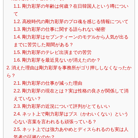
1.1.
剛力彩芽の年齢は何歳？在日韓国人という噂につい
て
1.2.
高校時代の剛力彩芽のプロ魂を感じる情報について
1.3.
剛力彩芽の仕事に関する語られない秘密
1.4.
剛力彩芽はセブンティーンのモデルから人気が出る
までに苦労した期間がある？
1.5.
剛力彩芽のテレビ出演までの苦労
1.6.
剛力彩芽を最近見ないが消えたのか？
2.
消えた理由は剛力彩芽を事務所がゴリ押ししなくなったか
ら？
2.1.
剛力彩芽の仕事が減った理由
2.2.
剛力彩芽の現在とは？実は性格の良さが関係して消
えていない？
2.3.
剛力彩芽の近況について評判がとてもいい
2.4.
ネット上で剛力彩芽はブス（かわいくない）という
心ない言葉を言われるも頑張っている？
2.5.
ネット上では強力あやめとディスられるのも実は人
気者の証拠なのか？