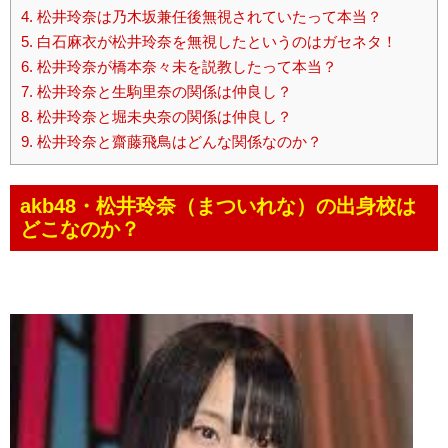
4.
松井玲奈は乃木坂兼任後無視されていたって本当？
5.
白石麻衣が松井玲奈を無視したというのはガセネタ！
6.
松井玲奈が橋本奈々未を説教したって本当？
7.
松井玲奈と生駒里奈の関係は仲良し？
8.
松井玲奈と堀未央奈の関係は仲良し？
9.
松井玲奈と齋藤飛鳥はどんな関係なのか？
akb48・松井玲奈（まついれな）の出身校は
どこなのか？