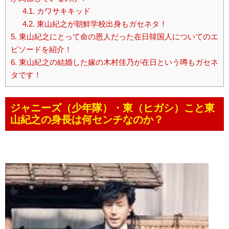
4.1.
カワサキキッド
4.2.
東山紀之が朝鮮学校出身もガセネタ！
5.
東山紀之にとって命の恩人だった在日韓国人についてのエ
ピソードを紹介！
6.
東山紀之の結婚した嫁の木村佳乃が在日という噂もガセネ
タです！
ジャニーズ（少年隊）・東（ヒガシ）こと東
山紀之の身長は何センチなのか？