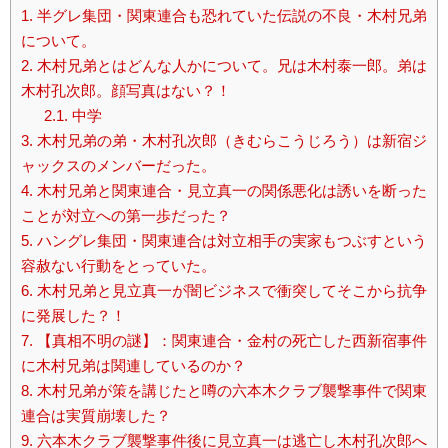
1.
半グレ集団・関東連合も恐れていた伝説の不良・木村兄弟
について。
2.
木村兄弟とはどんな人かについて。兄は木村泰一郎。弟は
木村孔次郎。顔写真はない？！
2.1.
中学
3.
木村兄弟の弟・木村孔次郎（きむらこうじろう）は新宿ジ
ャックスのメンバーだった。
4.
木村兄弟と関東連合・見立真一の関係悪化は誘いを断った
ことが対立への第一歩だった？
5.
ハングレ集団・関東連合は対立相手の実家もつぶすという
容赦ない行動をとっていた。
6.
木村兄弟と見立真一が闇ビジネスで衝突してそこから抗争
に発展した？！
7.
【真相不明の謎】：関東連合・金村の死亡した西新宿事件
に木村兄弟は関連しているのか？
8.
木村兄弟が策を講じたと噂の六本木クラブ襲撃事件で関東
連合は実質崩壊した？
9.
六本木クラブ襲撃事件後に見立真一は逃亡し木村孔次郎へ