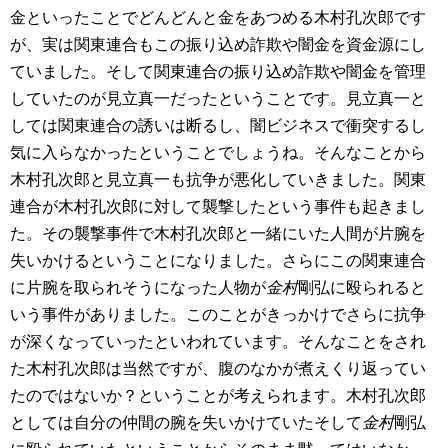
金といったことでどんどんと金をあつめる木村孔次郎です
が、実は関東連合もこの振り込め詐欺や闇金を資金源にし
ていました。そして関東連合の振り込め詐欺や闇金を管理
していたのが見立真一だったということです。見立真一と
しては関東連合の誘いは断るし、闇ビジネスで衝突するし
気に入らなかったということでしょうね。そんなことから
木村孔次郎と見立真一も抗争が悪化していきました。関東
連合が木村孔次郎に対して襲撃したという事件も起きまし
た。その襲撃事件で木村孔次郎と一緒にいた人間が片腕を
失いかけるということになりました。さらにこの関東連合
に片腕を取られそうになった人物が
金村
剛弘に殴られると
いう事件がありました。このことがきっかけでさらに抗争
が深くなっていったといわれています。そんなことをされ
た木村孔次郎は当然ですが、腹のなかが煮えくり返ってい
たのではないか？ということが考えられます。木村孔次郎
としては自分の仲間の腕を失いかけていたそして
金村
剛弘