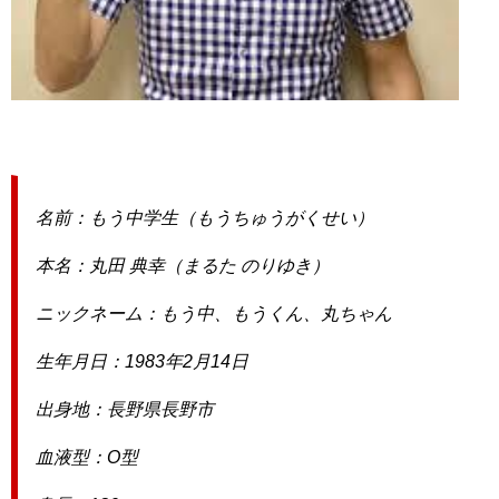
名前：もう中学生（もうちゅうがくせい）
本名：丸田 典幸（まるた のりゆき）
ニックネーム：もう中、もうくん、丸ちゃん
生年月日：1983年2月14日
出身地：長野県長野市
血液型：O型