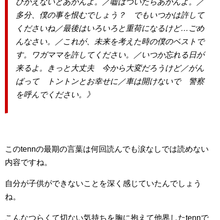
ひかえないとあかんよ。／嘘はついたらあかんよ。／
多分、僕の事を恨むでしょう？ でもいつかは許して
くださいね／最後はいろいろと重荷になるけど…ごめ
んなさい。／これが、未来を考えた時の僕のベストで
す。ワガママを許してください。／いつか忘れる日が
来るよ。きっと大丈夫 今から大変だろうけど／がん
ばって トントンとお幸せに／車は開けないで 警察
を呼んでください。》
このtennの最期の言葉は何回読んでも涙なしでは読めない
内容ですね。
自分が子供ができないことを深く感じていたんでしょう
ね。
こんなつらくて切ない気持ちを胸に抱えて他界したtennで