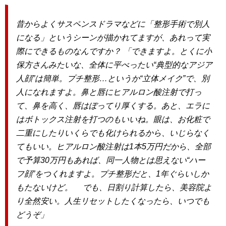
昔からよくサスペンスドラマなどに「整形手術で別人
になる」というシーンが描かれてますが、あれって実
際にできるものなんですか？ 「できますよ。とくに小
保方さんみたいな、全体に平べったい“典型的なアジア
人顔”は簡単。プチ整形…というか“立体メイク”で、別
人になれますよ。鼻と唇にヒアルロン酸注射で打っ
て、鼻を高く、唇はぼってり厚くする。あと、エラに
はボトックス注射を打つのもいいね。眼は、お化粧で
二重にしたりいくらでも化けられるから、いじらなく
てもいい。ヒアルロン酸注射は1本5万円だから、全部
で予算30万円もあれば、同一人物とは思えない“ハー
フ顔”をつくれますよ。プチ整形だと、1年ぐらいしか
もたないけど。 でも、日割り計算したら、美容院よ
り全然安い。人生リセットしたくなったら、いつでも
どうぞ」