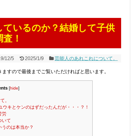
しているのか？結婚して子供
調査！
9/12/5
2025/1/9
芸能人のあれこれについて。
きますので最後までご覧いただければと思います。
ents
[
hide
]
いて。
）とユウキとケンのはずだったんだが・・・？！
苦労
ついて
いうのは本当か？