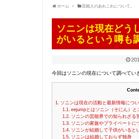
ホーム
芸能人のあれこれについて。
ソニンは現在どう
がいるという噂も
201
今回はソニンの現在について調べてい
Cont
1.
ソニンは現在の活動と最新情報につ
1.1.
eejumpとはソニン（そにん
1.2.
ソニンの芸能界での知られざる
1.3.
ソニンの家族やプライベートに
1.4.
ソニンが結婚して子供がいると
1.5.
ソニンは結婚しておらず独身